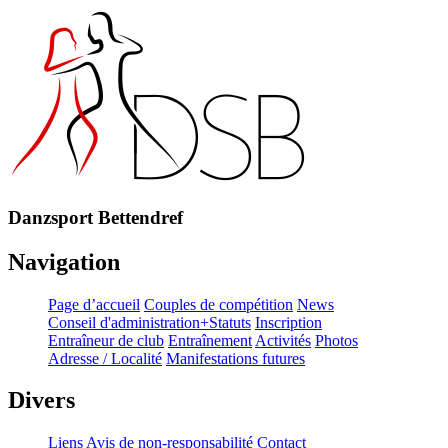
Danzsport Bettendref
Navigation
Page d’accueil
Couples de compétition
News
Conseil d'administration+Statuts
Inscription
Entraîneur de club
Entraînement
Activités
Photos
Adresse / Localité
Manifestations futures
Divers
Liens
Avis de non-responsabilité
Contact