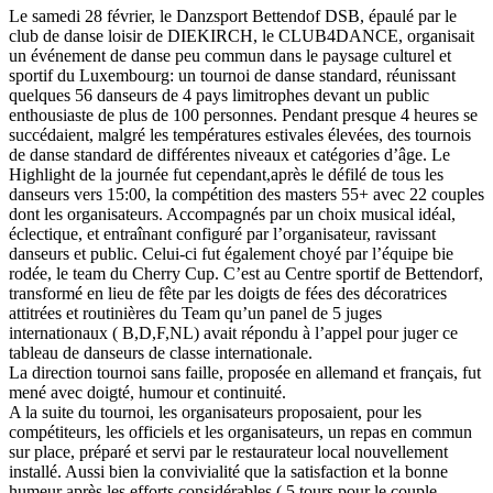
Le samedi 28 février, le Danzsport Bettendof DSB, épaulé par le
club de danse loisir de DIEKIRCH, le CLUB4DANCE, organisait
un événement de danse peu commun dans le paysage culturel et
sportif du Luxembourg: un tournoi de danse standard, réunissant
quelques 56 danseurs de 4 pays limitrophes devant un public
enthousiaste de plus de 100 personnes. Pendant presque 4 heures se
succédaient, malgré les températures estivales élevées, des tournois
de danse standard de différentes niveaux et catégories d’âge. Le
Highlight de la journée fut cependant,après le défilé de tous les
danseurs vers 15:00, la compétition des masters 55+ avec 22 couples
dont les organisateurs. Accompagnés par un choix musical idéal,
éclectique, et entraînant configuré par l’organisateur, ravissant
danseurs et public. Celui-ci fut également choyé par l’équipe bie
rodée, le team du Cherry Cup. C’est au Centre sportif de Bettendorf,
transformé en lieu de fête par les doigts de fées des décoratrices
attitrées et routinières du Team qu’un panel de 5 juges
internationaux ( B,D,F,NL) avait répondu à l’appel pour juger ce
tableau de danseurs de classe internationale.
La direction tournoi sans faille, proposée en allemand et français, fut
mené avec doigté, humour et continuité.
A la suite du tournoi, les organisateurs proposaient, pour les
compétiteurs, les officiels et les organisateurs, un repas en commun
sur place, préparé et servi par le restaurateur local nouvellement
installé. Aussi bien la convivialité que la satisfaction et la bonne
humeur après les efforts considérables ( 5 tours pour le couple