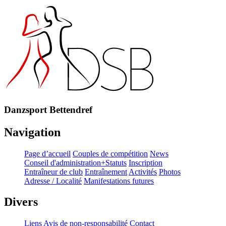
Danzsport Bettendref
Navigation
Page d’accueil
Couples de compétition
News
Conseil d'administration+Statuts
Inscription
Entraîneur de club
Entraînement
Activités
Photos
Adresse / Localité
Manifestations futures
Divers
Liens
Avis de non-responsabilité
Contact